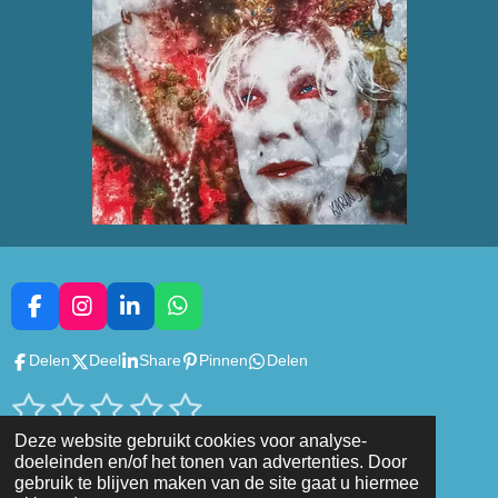
F
I
L
W
a
n
i
h
c
s
n
a
Delen
Deel
Share
Pinnen
Delen
e
t
k
t
b
a
e
s
1
2
3
4
5
S
R
t
o
g
d
A
a
e
s
s
s
s
s
t
m
Deze website gebruikt cookies voor analyse-
o
r
I
p
0 stemmen
m
i
doeleinden en/of het tonen van advertenties. Door
© 2021 - 2026 PIEN & Marie
k
a
n
p
e
n
t
t
t
t
t
n
Powered by
JouwWeb
gebruik te blijven maken van de site gaat u hiermee
m
g